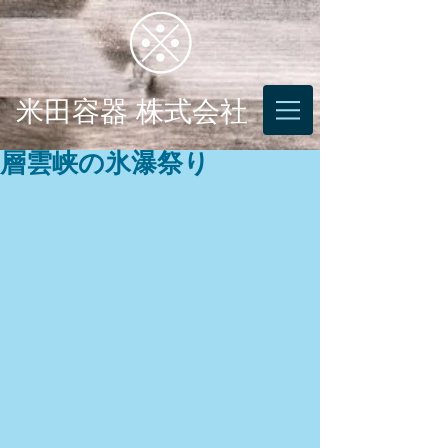
米田容器 株式会社
層雲峡の氷瀑祭り