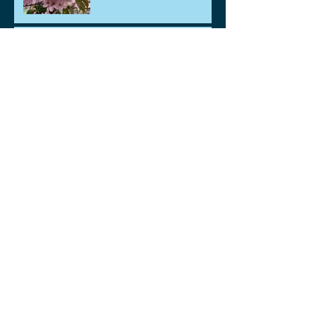
ごみポイ捨て禁止運動
2026年
🐡🐟鯉、金魚差し上げま
す。🐡🐟
ゴールデンウィークのお知
らせ