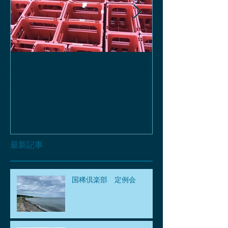
お酒の函、回収しておりま
緑瓶を使って
す。
最新記事
国稀倶楽部 定例会