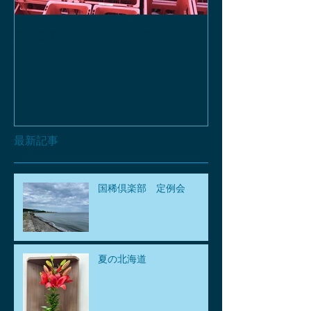
お酒の函、回収しておりま
緑瓶を使って
す。
最新記事
国稀倶楽部 定例会
夏の北海道