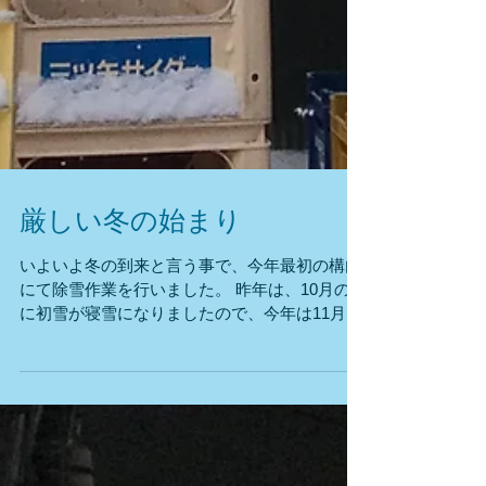
厳しい冬の始まり
いよいよ冬の到来と言う事で、今年最初の構内
にて除雪作業を行いました。 昨年は、10月の末
に初雪が寝雪になりましたので、今年は11月の
20日ですからね。 随分遅れての積雪となったよ
うです。 雪質はパウダースノー。 スキーが出
来たなら文句なしの雪です。...