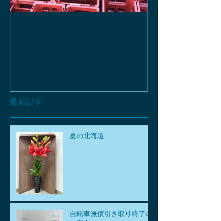
お酒の函、回収しておりま
緑瓶を使って
す。
最新記事
夏の北海道
自転車無償引き取り終了の