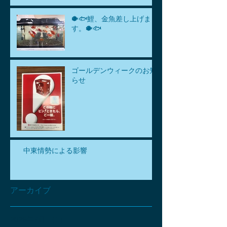
🐡🐟鯉、金魚差し上げま
す。🐡🐟
ゴールデンウィークのお知
らせ
中東情勢による影響
アーカイブ
2026年7月
（1）
1件の記事