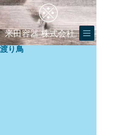
米田容器 株式会社
渡り鳥