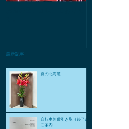
お酒の函、回収しておりま
緑瓶を使って
す。
最新記事
夏の北海道
自転車無償引き取り終了の
ご案内