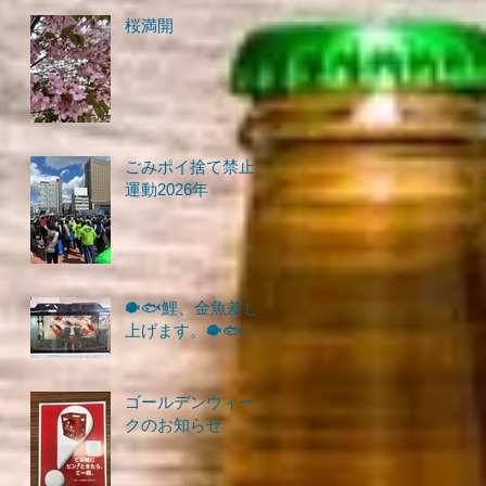
桜満開
ごみポイ捨て禁止
運動2026年
🐡🐟鯉、金魚差し
上げます。🐡🐟
ゴールデンウィー
クのお知らせ