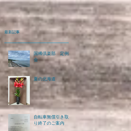
最新記事
国稀倶楽部 定例
会
夏の北海道
自転車無償引き取
り終了のご案内