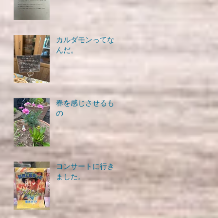
カルダモンってな
んだ。
春を感じさせるも
の
コンサートに行き
ました。