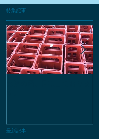
特集記事
お酒の函、回収しておりま
緑瓶を使って
す。
最新記事