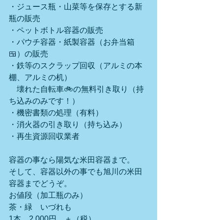
・ジュース瓶・山菜等を保存とする新
瓶の販売
・ペットボトル容器の販売
・パウチ容器・紙製容器（お弁当箱
🍱）の販売
・鉄等のスクラップ回収（アルミの本
棚、アルミの机）
　壊れた自転車🚲の無料引き取り（持
ち込みのみです！）
・機密書類の処理（有料）
・消火器の引き取り（持ち込み）
・再生資源回収業者
容器の事なら陽気な米田容器まで。
そして、容器以外の事でも旭川の米田
容器までどうぞ。
お値段（加工瓶のみ）　　
茶・緑　いづれも
1本　2,000円　＋（税）