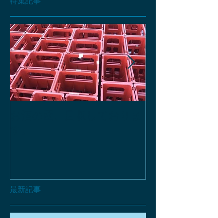
特集記事
お酒の函、回収しておりま
緑瓶を使って
す。
最新記事