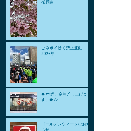
桜満開
ごみポイ捨て禁止運動
2026年
🐡🐟鯉、金魚差し上げま
す。🐡🐟
ゴールデンウィークのお知
らせ