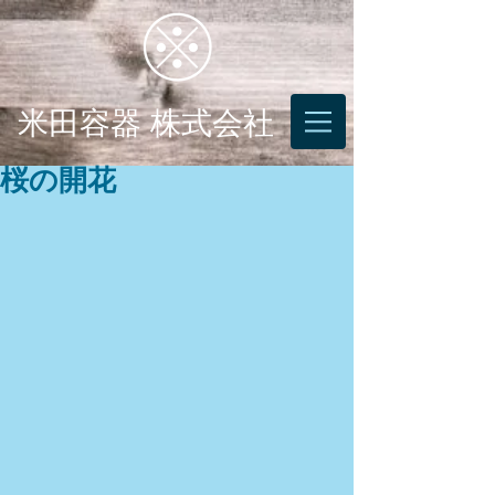
米田容器 株式会社
桜の開花