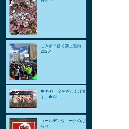
桜満開
ごみポイ捨て禁止運動
2026年
🐡🐟鯉、金魚差し上げま
す。🐡🐟
ゴールデンウィークのお知
らせ