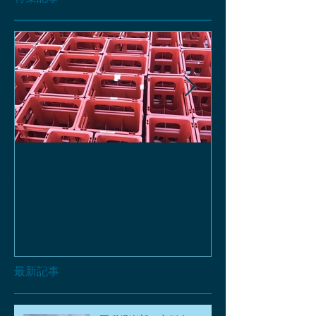
お酒の函、回収しておりま
緑瓶を使って
す。
最新記事