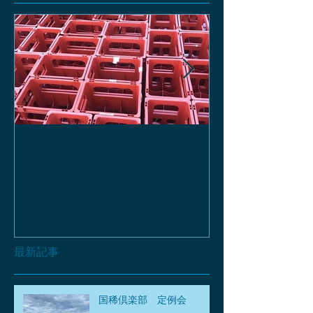
お酒の函、回収しておりま
緑瓶を使って
す。
最新記事
国稀倶楽部 定例会