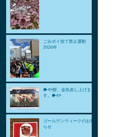
ごみポイ捨て禁止運動
2026年
🐡🐟鯉、金魚差し上げま
す。🐡🐟
ゴールデンウィークのお知
らせ