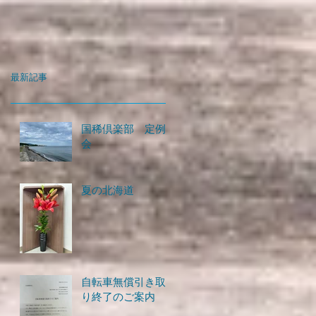
最新記事
国稀倶楽部 定例
会
夏の北海道
自転車無償引き取
り終了のご案内