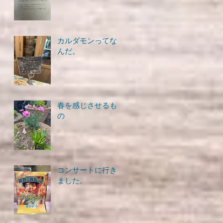
カルダモンってな
んだ。
春を感じさせるも
の
コンサートに行き
ました。