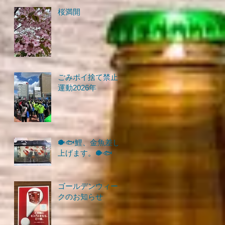
桜満開
ごみポイ捨て禁止
運動2026年
🐡🐟鯉、金魚差し
上げます。🐡🐟
ゴールデンウィー
クのお知らせ