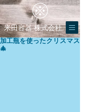
米田容器 株式会社
加工瓶を使ったクリスマス
🎄