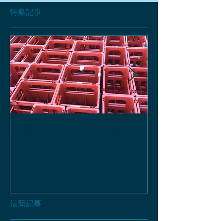
特集記事
お酒の函、回収しておりま
緑瓶を使って
す。
最新記事