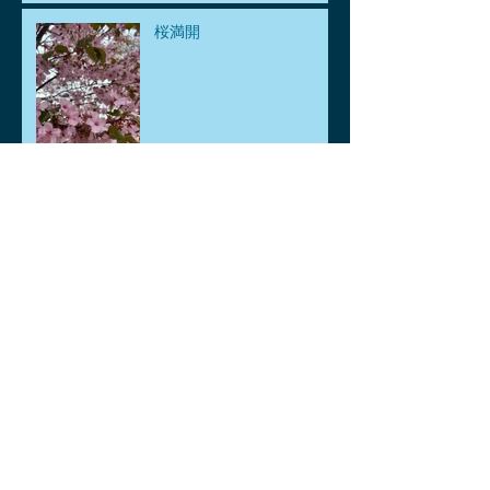
桜満開
ごみポイ捨て禁止運動
2026年
🐡🐟鯉、金魚差し上げま
す。🐡🐟
ゴールデンウィークのお知