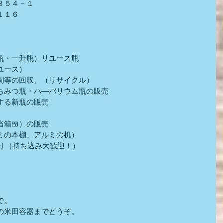
８５４－１
１１６
瓶・一升瓶）リユース瓶
ユース）
聞等の回収、（リサイクル）
ちみつ瓶・ハ―バリウム瓶の販売
する新瓶の販売
箱🍱）の販売
ミの本棚、アルミの机）
取り（持ち込み大歓迎！）
）
で。
の米田容器までどうぞ。