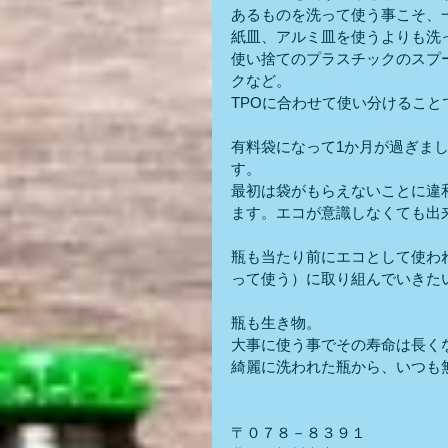
あるものを洗って使う事こそ、
紙皿、アルミ皿を使うよりも洗
使い捨てのプラスチックのスプ
クなど。
TPOに合わせて使い分けるこ
有料袋になって1か月が過ぎま
す。
最初は袋がもらえないことに違
ます。エコが意識しなくても出
瓶も当たり前にエコとして使わ
って使う）に取り組んでいきた
瓶も生き物。
大事に使う事でその寿命は長く
綺麗に洗われた瓶から、いつも
〒０７８－８３９１