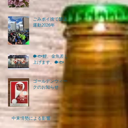
ごみポイ捨て禁止
運動2026年
🐡🐟鯉、金魚差し
上げます。🐡🐟
ゴールデンウィー
クのお知らせ
中東情勢による影響