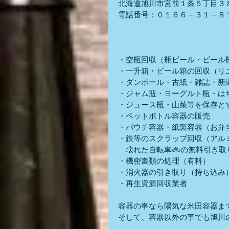
北海道旭川市宮前１条５丁目３
電話番号：０１６６－３１－８
・空瓶回収（瓶ビール・ビール
・一升箱・ビール箱の回収（リ
・ダンボール・古紙・雑誌・新
・ジャム瓶・ヨーグルト瓶・は
・ジュース瓶・山菜等を保存と
・ペットボトル容器の販売
・パウチ容器・紙製容器（お弁当
・鉄等のスクラップ回収（アル
　壊れた自転車🚲の無料引き
・機密書類の処理（有料）
・消火器の引き取り（持ち込み
・再生資源回収業者
容器の事なら陽気な米田容器ま
そして、容器以外の事でも旭川