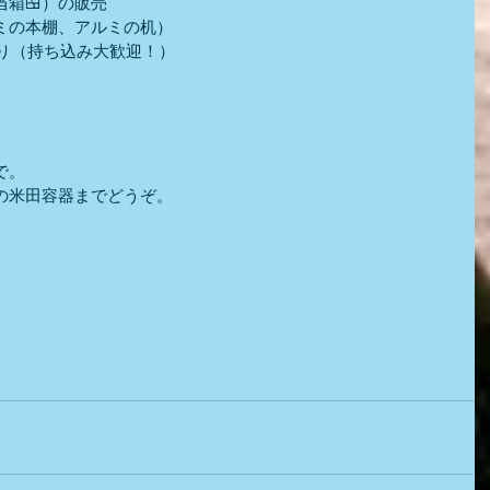
箱🍱）の販売
ミの本棚、アルミの机）
取り（持ち込み大歓迎！）
）
で。
の米田容器までどうぞ。