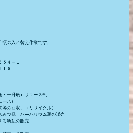
。
升瓶の入れ替え作業です。
８５４－１
１１６
瓶・一升瓶）リユース瓶
ユース）
聞等の回収、（リサイクル）
ちみつ瓶・ハ―バリウム瓶の販売
する新瓶の販売