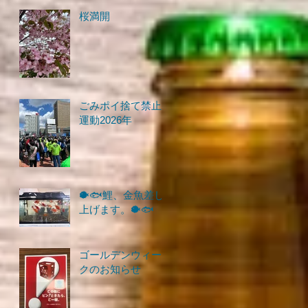
桜満開
ごみポイ捨て禁止
運動2026年
🐡🐟鯉、金魚差し
上げます。🐡🐟
ゴールデンウィー
クのお知らせ