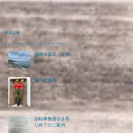
最新記事
国稀倶楽部 定例
会
夏の北海道
自転車無償引き取
り終了のご案内