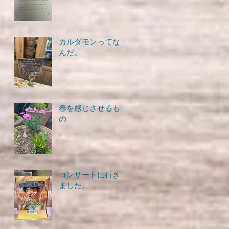
カルダモンってな
んだ。
春を感じさせるも
の
コンサートに行き
ました。