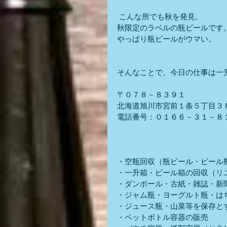
 こんな所でも秋を発見。
秋限定のラベルの瓶ビールです
やっぱり瓶ビールがウマい。
そんなことで、今日の仕事は一
〒０７８－８３９１
北海道旭川市宮前１条５丁目３
電話番号：０１６６－３１－８
・空瓶回収（瓶ビール・ビール
・一升箱・ビール箱の回収（リ
・ダンボール・古紙・雑誌・新
・ジャム瓶・ヨーグルト瓶・は
・ジュース瓶・山菜等を保存と
・ペットボトル容器の販売