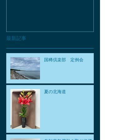
す。
最新記事
国稀倶楽部 定例会
夏の北海道