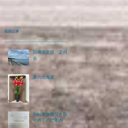
最新記事
国稀倶楽部 定例
会
夏の北海道
自転車無償引き取
り終了のご案内