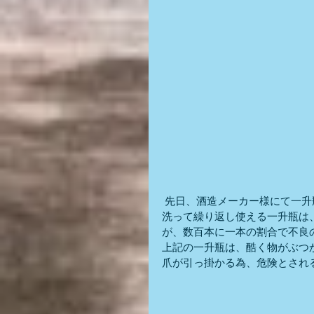
 先日、酒造メーカー様にて一
洗って繰り返し使える一升瓶は
が、数百本に一本の割合で不良
上記の一升瓶は、酷く物がぶつ
爪が引っ掛かる為、危険とされ