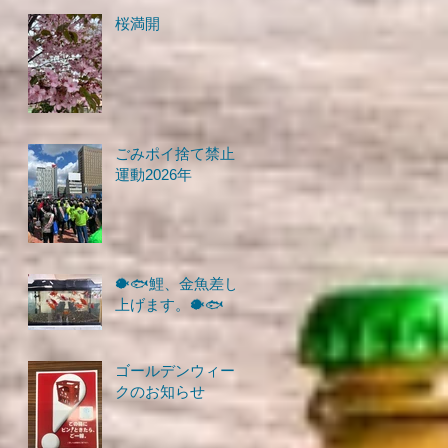
桜満開
ごみポイ捨て禁止
運動2026年
🐡🐟鯉、金魚差し
上げます。🐡🐟
ゴールデンウィー
クのお知らせ