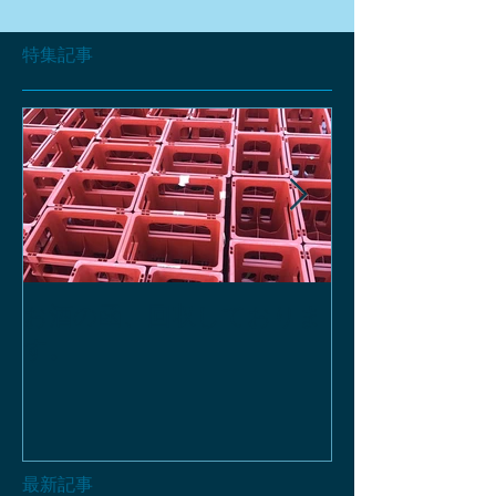
特集記事
お酒の函、回収しておりま
緑瓶を使って
す。
最新記事