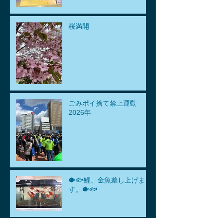
桜満開
ごみポイ捨て禁止運動
2026年
🐡🐟鯉、金魚差し上げま
す。🐡🐟