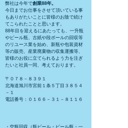
弊社は今年で
創業88年。
今日までお仕事をさせて頂いている事
もありがたいことに皆様のお陰で続け
てこられたことと思います。
88年目を迎えるにあたっても、一升瓶
やビール瓶、古紙や段ボールの回収等
のリユース業を始め、新瓶や包装資材
等の販売、産業廃棄物の収集運搬等、
皆様のお役に立てられるよう力を注ぎ
たいと社員一同、考えております。
〒０７８－８３９１
北海道旭川市宮前１条５丁目３８５４
－１
電話番号：０１６６－３１－８１１６
・空瓶回収（瓶ビール・ビール瓶・一