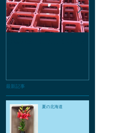
お酒の函、回収しておりま
緑瓶を使って
す。
最新記事
夏の北海道