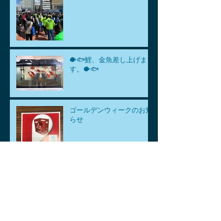
🐡🐟鯉、金魚差し上げま
す。🐡🐟
ゴールデンウィークのお知
らせ
中東情勢による影響