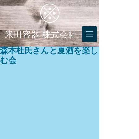
米田容器 株式会社
森本杜氏さんと夏酒を楽し
む会