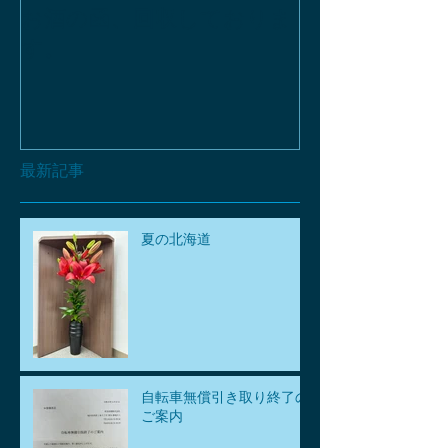
お酒の函、回収しておりま
緑瓶を使って
す。
最新記事
夏の北海道
自転車無償引き取り終了の
ご案内