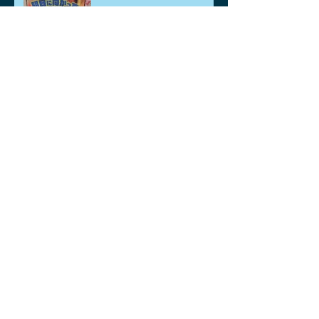
桜満開
ごみポイ捨て禁止運動
2026年