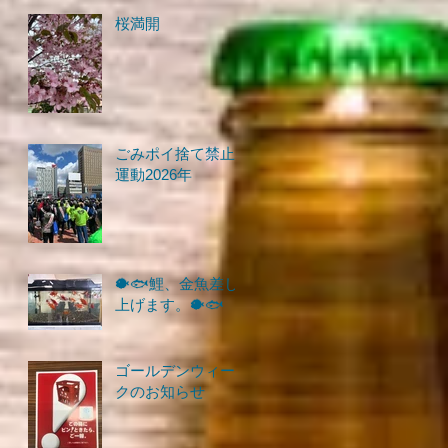
桜満開
ごみポイ捨て禁止
運動2026年
🐡🐟鯉、金魚差し
上げます。🐡🐟
ゴールデンウィー
クのお知らせ