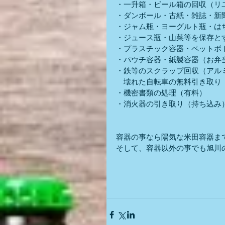
・一升箱・ビール箱の回収（リ
・ダンボール・古紙・雑誌・新
・ジャム瓶・ヨーグルト瓶・は
・ジュース瓶・山菜等を保存と
・プラスチック容器・ペットボ
・パウチ容器・紙製容器（お弁
・鉄等のスクラップ回収（アル
　壊れた自転車の無料引き取り
・機密書類の処理（有料）
・消火器の引き取り（持ち込み
容器の事なら陽気な米田容器ま
そして、容器以外の事でも旭川