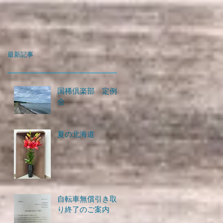
最新記事
国稀倶楽部 定例
会
夏の北海道
自転車無償引き取
り終了のご案内