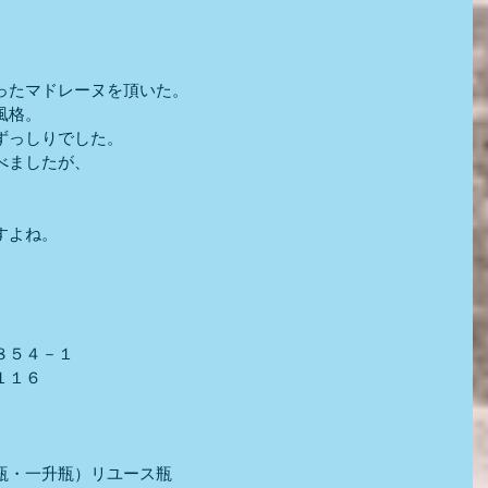
ったマドレーヌを頂いた。
風格。
ずっしりでした。
べましたが、
すよね。
８５４－１
１１６
瓶・一升瓶）リユース瓶