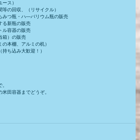
ユース）
聞等の回収、（リサイクル）
ちみつ瓶・ハ―バリウム瓶の販売
する新瓶の販売
トル容器の販売
当箱）の販売
ミの本棚、アルミの机）
（持ち込み大歓迎！）
）
で。
の米田容器までどうぞ。