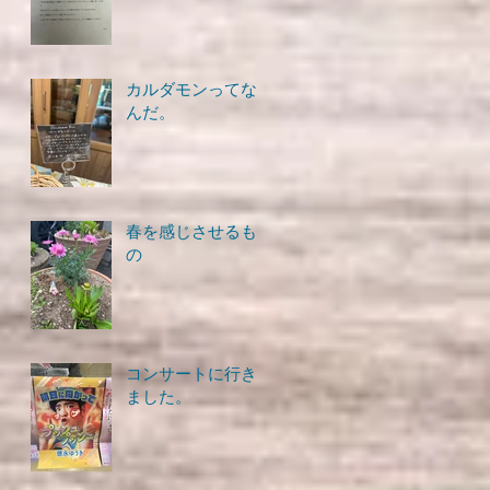
カルダモンってな
んだ。
春を感じさせるも
の
コンサートに行き
ました。