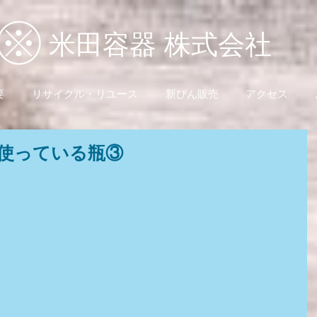
米田容器 株式会社
要
リサイクル・リユース
新びん販売
アクセス
使っている瓶③