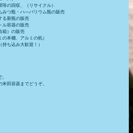
聞等の回収、（リサイクル）
ちみつ瓶・ハ―バリウム瓶の販売
する新瓶の販売
トル容器の販売
当箱）の販売
ミの本棚、アルミの机）
（持ち込み大歓迎！）
）
で。
の米田容器までどうぞ。