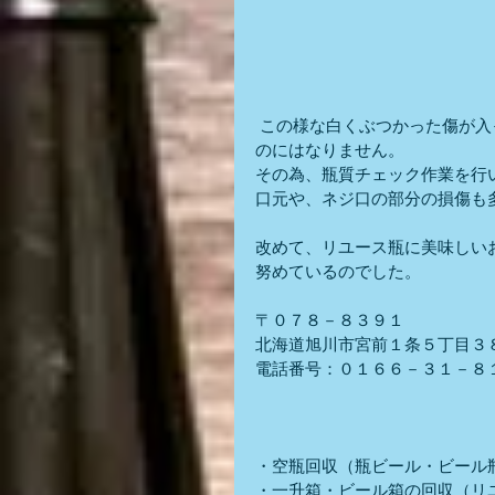
 この様な白くぶつかった傷が入ってしまうと、商品の価値が無くなってしまうので使えるも
のにはなりません。
その為、瓶質チェック作業を行
口元や、ネジ口の部分の損傷も
改めて、リユース瓶に美味しい
努めているのでした。
〒０７８－８３９１
北海道旭川市宮前１条５丁目３
電話番号：０１６６－３１－８
・空瓶回収（瓶ビール・ビール
・一升箱・ビール箱の回収（リ