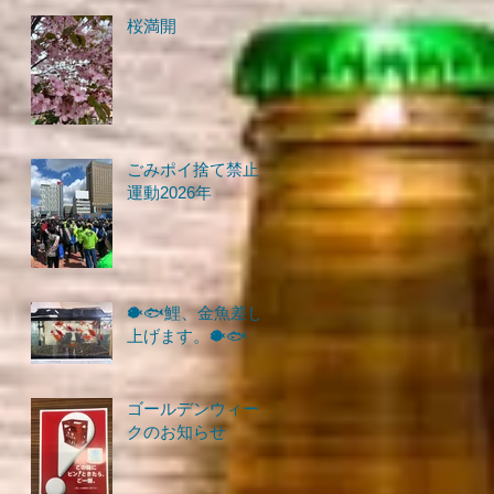
桜満開
ごみポイ捨て禁止
運動2026年
🐡🐟鯉、金魚差し
上げます。🐡🐟
ゴールデンウィー
クのお知らせ