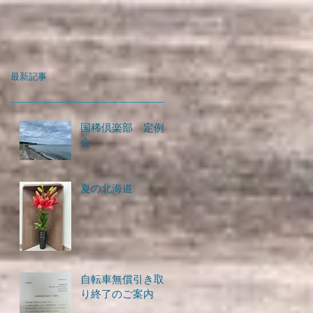
最新記事
国稀倶楽部 定例
会
夏の北海道
自転車無償引き取
り終了のご案内