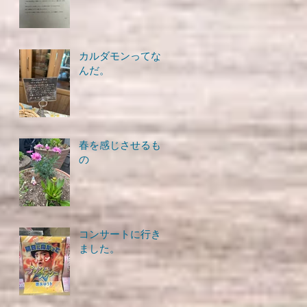
カルダモンってな
んだ。
春を感じさせるも
の
コンサートに行き
ました。