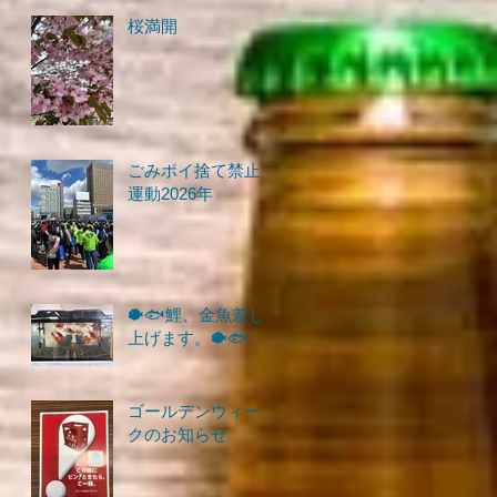
桜満開
ごみポイ捨て禁止
運動2026年
🐡🐟鯉、金魚差し
上げます。🐡🐟
ゴールデンウィー
クのお知らせ