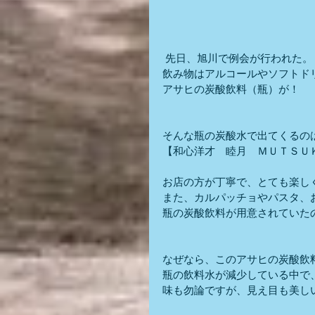
 先日、旭川で例会が行われた。
飲み物はアルコールやソフトド
アサヒの炭酸飲料（瓶）が！
そんな瓶の炭酸水で出てくるの
【和心洋才　睦月　ＭＵＴＳＵ
お店の方が丁寧で、とても楽し
また、カルパッチョやパスタ、
瓶の炭酸飲料が用意されていた
なぜなら、このアサヒの炭酸飲
瓶の飲料水が減少している中で
味も勿論ですが、見え目も美し