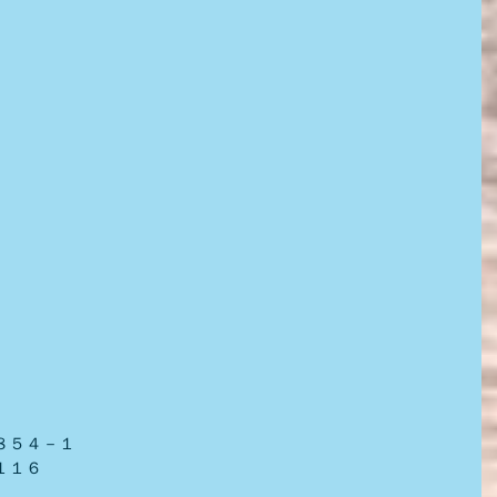
８５４－１
１１６