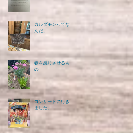
カルダモンってな
んだ。
春を感じさせるも
の
コンサートに行き
ました。