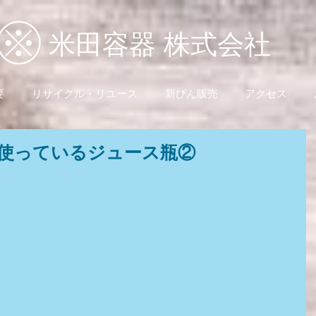
米田容器 株式会社
要
リサイクル・リユース
新びん販売
アクセス
使っているジュース瓶②