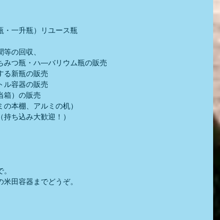
瓶・一升瓶）リユース瓶
聞等の回収、
ちみつ瓶・ハ―バリウム瓶の販売
する新瓶の販売
トル容器の販売
当箱）の販売
ミの本棚、アルミの机）
（持ち込み大歓迎！）
）
で。
の米田容器までどうぞ。