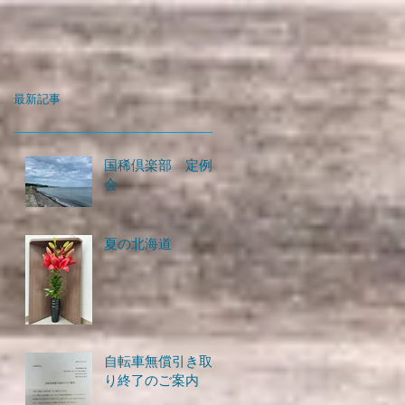
最新記事
国稀倶楽部 定例
会
夏の北海道
自転車無償引き取
り終了のご案内