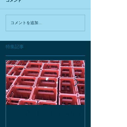
コメント
コメントを追加…
特集記事
お酒の函、回収しておりま
緑瓶を使って
す。