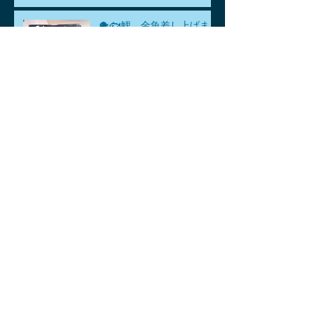
🐡🐟鯉、金魚差し上げま
す。🐡🐟
ゴールデンウィークのお知
らせ
アーカイブ
2026年8月
（1）
1件の記事
2026年7月
（1）
1件の記事
2026年6月
（1）
1件の記事
2026年5月
（3）
3件の記事
2026年4月
（6）
6件の記事