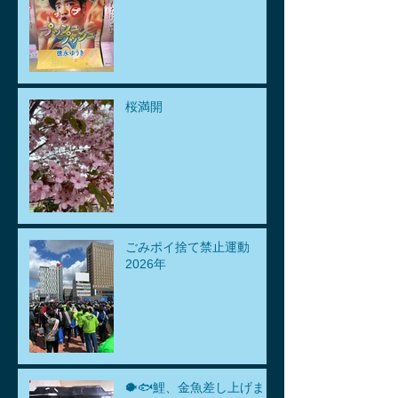
桜満開
ごみポイ捨て禁止運動
2026年
🐡🐟鯉、金魚差し上げま