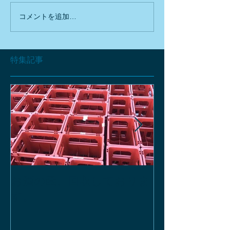
コメントを追加…
特集記事
お酒の函、回収しておりま
緑瓶を使って
す。