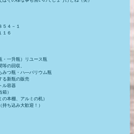
８５４－１
１１６
瓶・一升瓶）リユース瓶
聞等の回収、
ちみつ瓶・ハ―バリウム瓶
する新瓶の販売
トル容器
当箱）
ミの本棚、アルミの机）
（持ち込み大歓迎！）
）