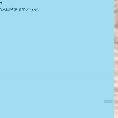
で。
の米田容器までどうぞ。