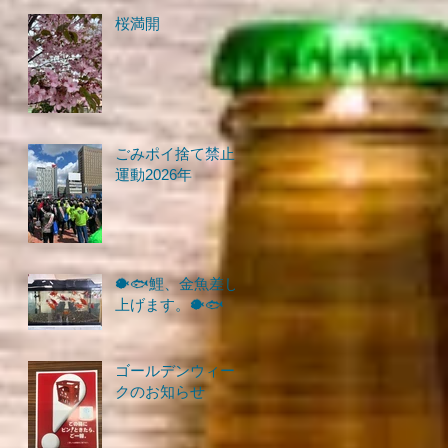
桜満開
ごみポイ捨て禁止
運動2026年
🐡🐟鯉、金魚差し
上げます。🐡🐟
ゴールデンウィー
クのお知らせ