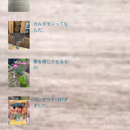
カルダモンってな
んだ。
春を感じさせるも
の
コンサートに行き
ました。