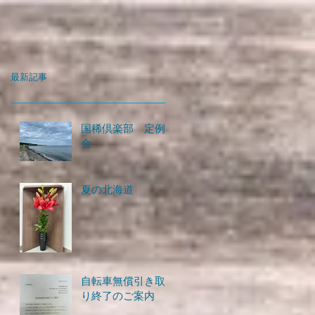
最新記事
国稀倶楽部 定例
会
夏の北海道
自転車無償引き取
り終了のご案内