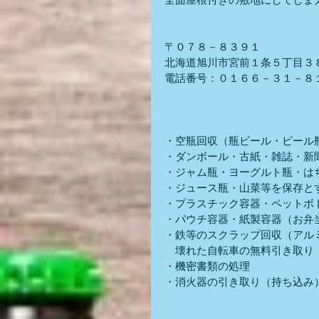
〒０７８－８３９１
北海道旭川市宮前１条５丁目３
電話番号：０１６６－３１－８
・空瓶回収（瓶ビール・ビール
・ダンボール・古紙・雑誌・新
・ジャム瓶・ヨーグルト瓶・は
・ジュース瓶・山菜等を保存と
・プラスチック容器・ペットボ
・パウチ容器・紙製容器（お弁
・鉄等のスクラップ回収（アル
　壊れた自転車の無料引き取り
・機密書類の処理
・消火器の引き取り（持ち込み