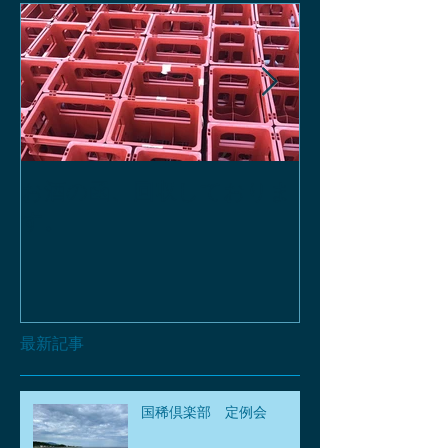
お酒の函、回収しておりま
緑瓶を使って
す。
最新記事
国稀倶楽部 定例会