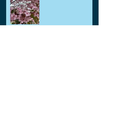
ごみポイ捨て禁止運動
2026年
🐡🐟鯉、金魚差し上げま
す。🐡🐟
ゴールデンウィークのお知
らせ