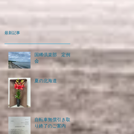
最新記事
国稀倶楽部 定例
会
夏の北海道
自転車無償引き取
り終了のご案内