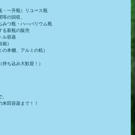
瓶・一升瓶）リユース瓶
聞等の回収、
ちみつ瓶・ハ―バリウム瓶
する新瓶の販売
トル容器
当箱）
ミの本棚、アルミの机）
（持ち込み大歓迎！）
）
で。
の米田容器まで！！