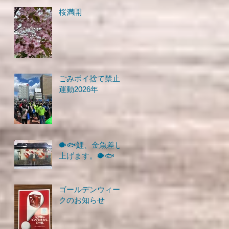
桜満開
ごみポイ捨て禁止
運動2026年
🐡🐟鯉、金魚差し
上げます。🐡🐟
ゴールデンウィー
クのお知らせ