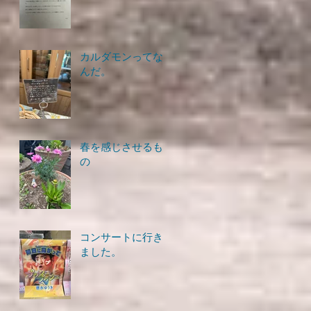
カルダモンってな
んだ。
春を感じさせるも
の
コンサートに行き
ました。