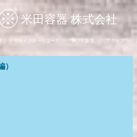
米田容器 株式会社
要
リサイクル・リユース
新びん販売
アクセス
編）