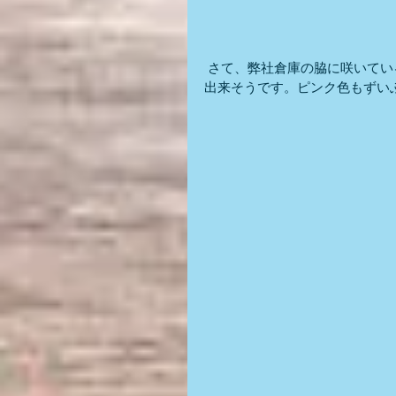
 さて、弊社倉庫の脇に咲いている朝顔の花が、種へと変わっている様で、また来年用に採取
出来そうです。ピンク色もずい