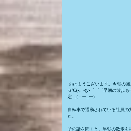
 おはようございます。今朝の
６℃(-。-)y-゜゜゜早朝の
定…(；一_一)
自転車で通勤されている社員の
た。
その話を聞くと、早朝の散歩も