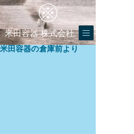
米田容器 株式会社
米田容器の倉庫前より