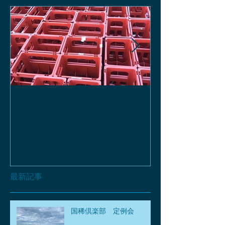
お酒の函、回収しておりま
緑瓶を使って
す。
最新記事
国稀倶楽部 定例会