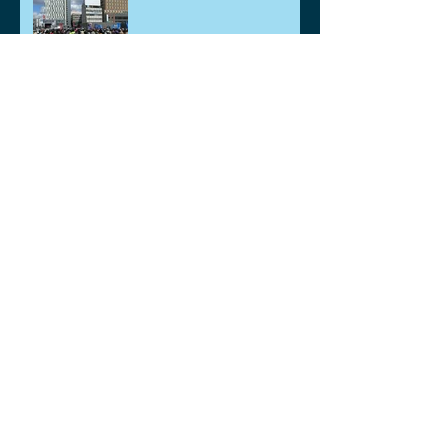
🐡🐟鯉、金魚差し上げま
す。🐡🐟
ゴールデンウィークのお知
らせ
中東情勢による影響