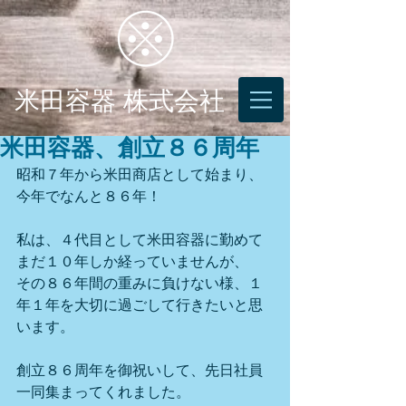
米田容器 株式会社
米田容器、創立８６周年
昭和７年から米田商店として始まり、
今年でなんと８６年！
私は、４代目として米田容器に勤めて
まだ１０年しか経っていませんが、
その８６年間の重みに負けない様、１
年１年を大切に過ごして行きたいと思
います。
創立８６周年を御祝いして、先日社員
一同集まってくれました。