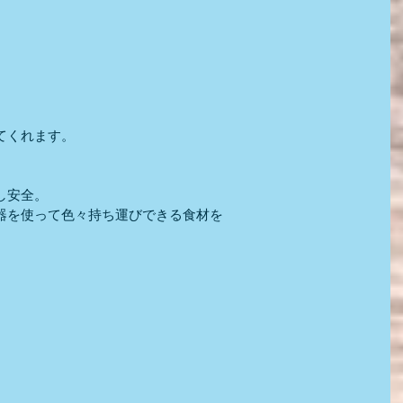
、
てくれます。
し安全。
器を使って色々持ち運びできる食材を