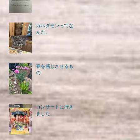
カルダモンってな
んだ。
春を感じさせるも
の
コンサートに行き
ました。