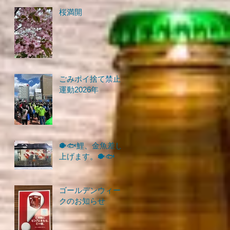
桜満開
ごみポイ捨て禁止
運動2026年
🐡🐟鯉、金魚差し
上げます。🐡🐟
ゴールデンウィー
クのお知らせ