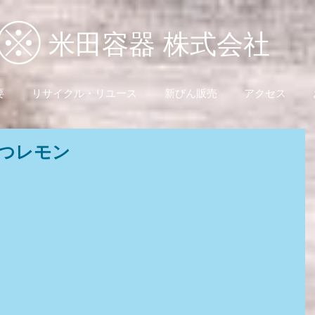
米田容器 株式会社
要
リサイクル・リユース
新びん販売
アクセス
つレモン