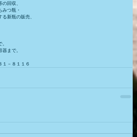
等の回収、
ちみつ瓶・
する新瓶の販売、
で。
容器まで。
３１－８１１６