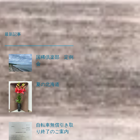
最新記事
国稀倶楽部 定例
会
夏の北海道
自転車無償引き取
り終了のご案内