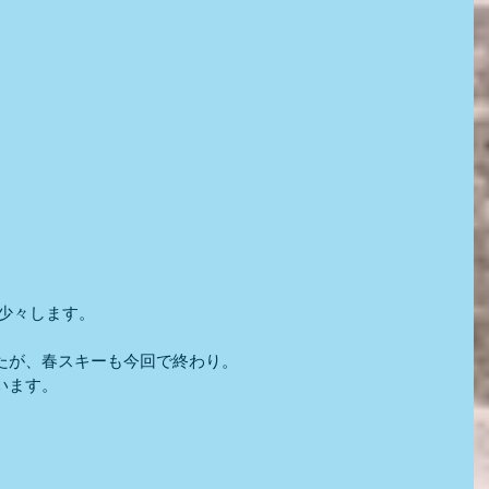
を少々します。
たが、春スキーも今回で終わり。
います。