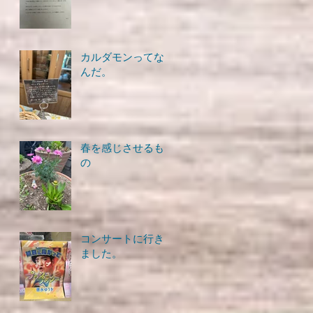
カルダモンってな
んだ。
春を感じさせるも
の
コンサートに行き
ました。