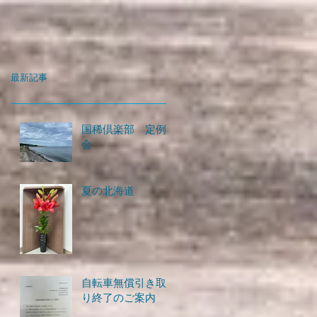
最新記事
国稀倶楽部 定例
会
夏の北海道
自転車無償引き取
り終了のご案内