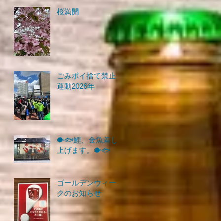
桜満開
ごみポイ捨て禁止
運動2026年
🐡🐟鯉、金魚差し
上げます。🐡🐟
ゴールデンウィー
クのお知らせ