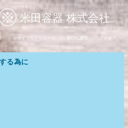
米田容器 株式会社
要
リサイクル・リユース
新びん販売
アクセス
する為に