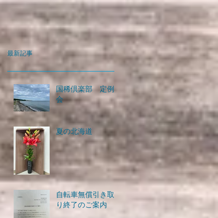
最新記事
国稀倶楽部 定例
会
夏の北海道
自転車無償引き取
り終了のご案内