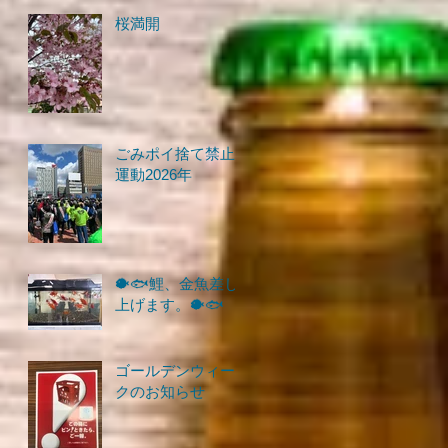
桜満開
ごみポイ捨て禁止
運動2026年
🐡🐟鯉、金魚差し
上げます。🐡🐟
ゴールデンウィー
クのお知らせ