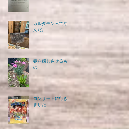
カルダモンってな
んだ。
春を感じさせるも
の
コンサートに行き
ました。