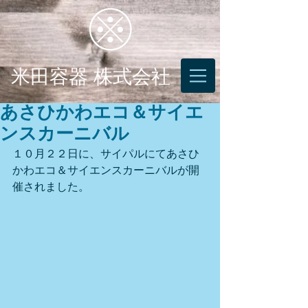
米田容器 株式会社
あさひかわエコ＆サイエ
ンスカーニバル
１０月２２日に、サイパルにてあさひ
かわエコ＆サイエンスカーニバルが開
催されました。