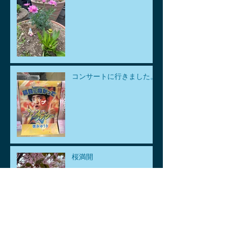
コンサートに行きました。
桜満開