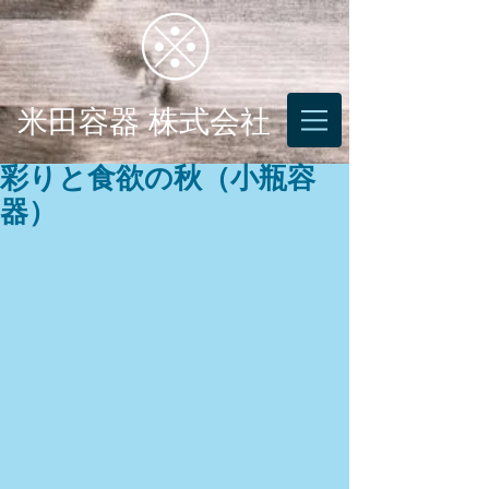
米田容器 株式会社
彩りと食欲の秋（小瓶容
器）