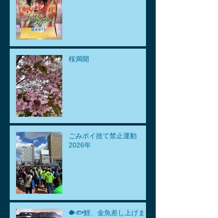
桜満開
ごみポイ捨て禁止運動
2026年
🐡🐟鯉、金魚差し上げま