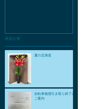
お酒の函、回収しておりま
緑瓶を使って
す。
最新記事
夏の北海道
自転車無償引き取り終了の
ご案内