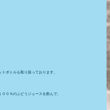
ットボトルも取り扱っております。
１００％のぶどうジュースを飲んで、