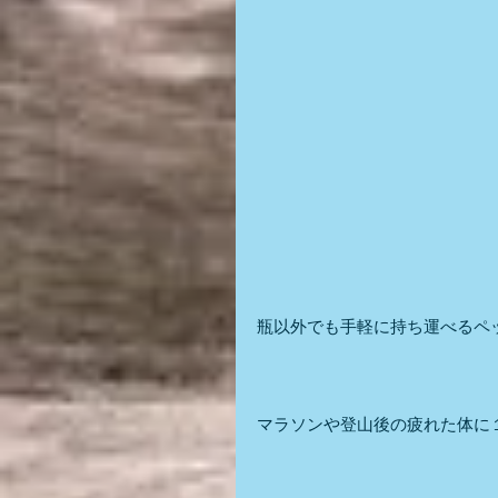
瓶以外でも手軽に持ち運べるペ
マラソンや登山後の疲れた体に