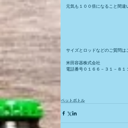
元気も１００倍になること間違
サイズとロッドなどのご質問は
米田容器株式会社
電話番号０１６６－３１－８１
ペットボトル