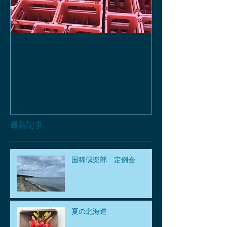
お酒の函、回収しておりま
緑瓶を使って
す。
最新記事
国稀倶楽部 定例会
夏の北海道