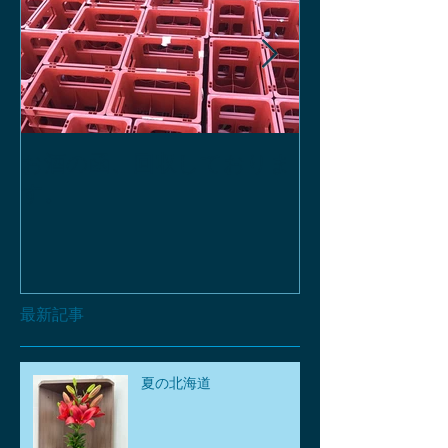
お酒の函、回収しておりま
緑瓶を使って
す。
最新記事
夏の北海道