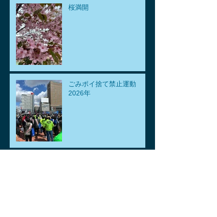
桜満開
ごみポイ捨て禁止運動
2026年
🐡🐟鯉、金魚差し上げま
す。🐡🐟
ゴールデンウィークのお知