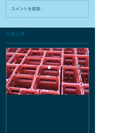
コメントを追加…
特集記事
お酒の函、回収しておりま
緑瓶を使って
す。