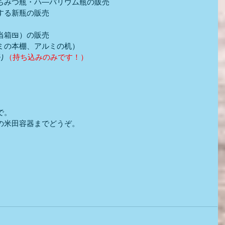
ちみつ瓶・ハ―バリウム瓶の販売
する新瓶の販売
箱🍱）の販売
ミの本棚、アルミの机）
り
（持ち込みのみです！）
）
で。
の米田容器までどうぞ。