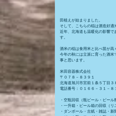
田植えが始まりました。
そして、こちらの稲は酒造好適
近年、北海道も温暖化の影響で
す。
酒米の稲は食用米と比べ苗が高
今年の秋には立派に育った酒米
事と思います。
米田容器株式会社
〒０７８－８３９１
北海道旭川市宮前１条５丁目３
電話番号：０１６６－３１－８
・空瓶回収（瓶ビール・ビール
・一升箱・ビール箱の回収（リ
・ダンボール・古紙・雑誌・新