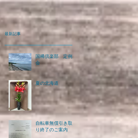
最新記事
国稀倶楽部 定例
会
夏の北海道
自転車無償引き取
り終了のご案内