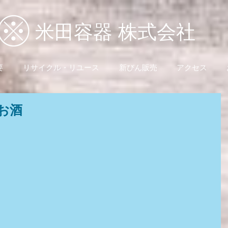
米田容器 株式会社
要
リサイクル・リユース
新びん販売
アクセス
お酒