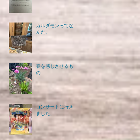
カルダモンってな
んだ。
春を感じさせるも
の
コンサートに行き
ました。