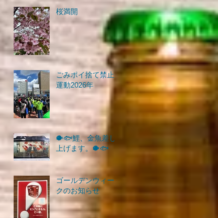
桜満開
ごみポイ捨て禁止
運動2026年
🐡🐟鯉、金魚差し
上げます。🐡🐟
ゴールデンウィー
クのお知らせ