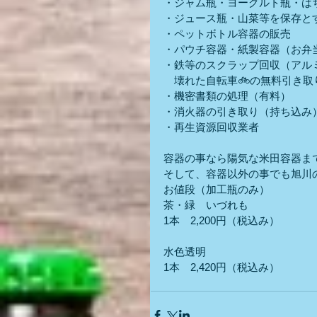
・ジャム瓶・ヨーグルト瓶・は
・ジュース瓶・山菜等を保存と
・ペットボトル容器の販売
・パウチ容器・紙製容器（お弁当
・鉄等のスクラップ回収（アル
　壊れた自転車🚲の無料引き取
・機密書類の処理（有料）
・消火器の引き取り（持ち込み
・再生資源回収業者
容器の事なら陽気な米田容器ま
そして、容器以外の事でも旭川
お値段（加工瓶のみ）　　
茶・緑　いづれも
1本　2,200円（税込み）
水色透明
1本　2,420円（税込み）