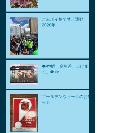
ごみポイ捨て禁止運動
2026年
🐡🐟鯉、金魚差し上げま
す。🐡🐟
ゴールデンウィークのお知
らせ