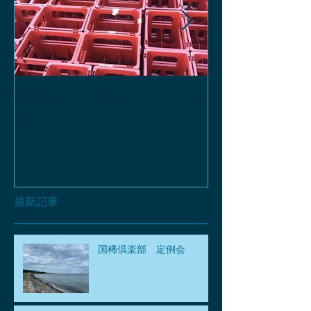
お酒の函、回収しておりま
緑瓶を使って
す。
最新記事
国稀倶楽部 定例会