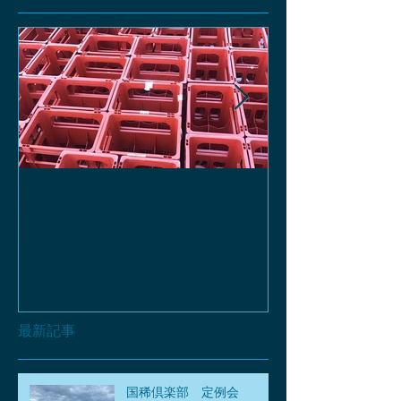
お酒の函、回収しておりま
緑瓶を使って
す。
最新記事
国稀倶楽部 定例会