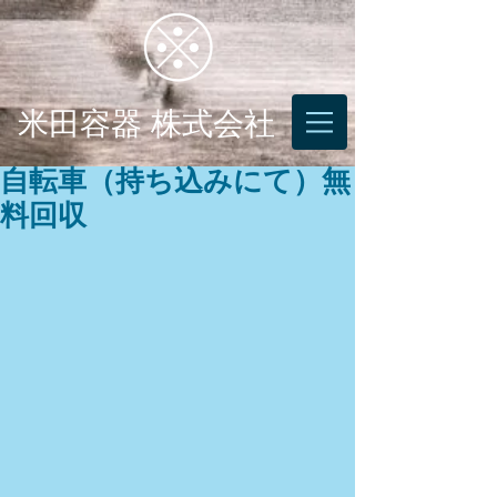
米田容器 株式会社
自転車（持ち込みにて）無
料回収