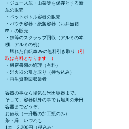
・ジュース瓶・山菜等を保存とする新
瓶の販売
・ペットボトル容器の販売
・パウチ容器・紙製容器（お弁当箱
🍱）の販売
・鉄等のスクラップ回収（アルミの本
棚、アルミの机）
　壊れた自転車🚲の無料引き取り
（引
取は有料となります！）
・機密書類の処理（有料）
・消火器の引き取り（持ち込み）
・再生資源回収業者
容器の事なら陽気な米田容器まで。
そして、容器以外の事でも旭川の米田
容器までどうぞ。
お値段（一升瓶の加工瓶のみ）　　
茶・緑　いづれも
1本　2,200円（税込み）