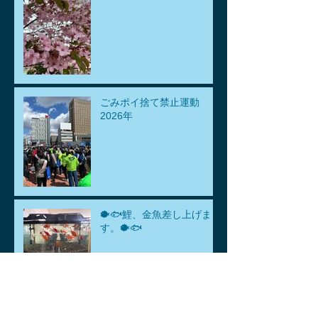
ごみポイ捨て禁止運動
2026年
🐡🐟鯉、金魚差し上げま
す。🐡🐟
ゴールデンウィークのお知
らせ