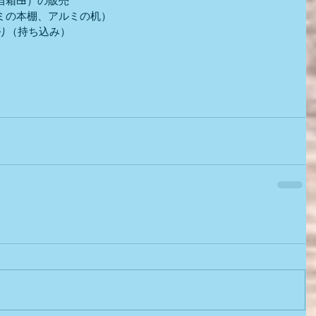
箱🍱）の販売
ミの本棚、アルミの机）
り（持ち込み）