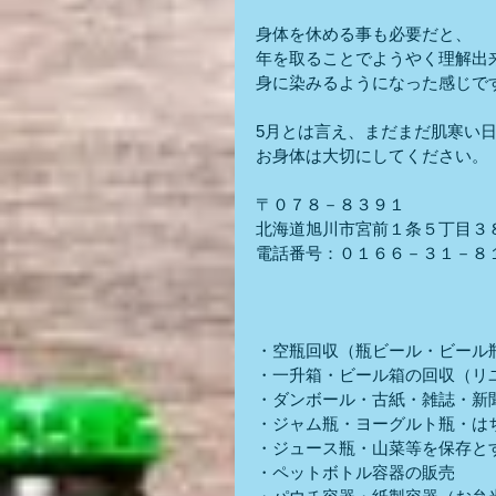
身体を休める事も必要だと、
年を取ることでようやく理解出
身に染みるようになった感じで
5月とは言え、まだまだ肌寒い
お身体は大切にしてください。
〒０７８－８３９１
北海道旭川市宮前１条５丁目３
電話番号：０１６６－３１－８
・空瓶回収（瓶ビール・ビール
・一升箱・ビール箱の回収（リ
・ダンボール・古紙・雑誌・新
・ジャム瓶・ヨーグルト瓶・は
・ジュース瓶・山菜等を保存と
・ペットボトル容器の販売