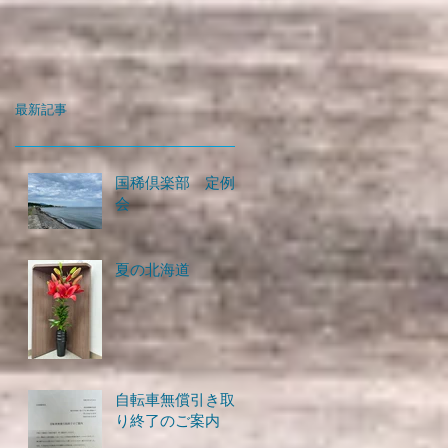
最新記事
国稀倶楽部 定例
会
夏の北海道
自転車無償引き取
り終了のご案内