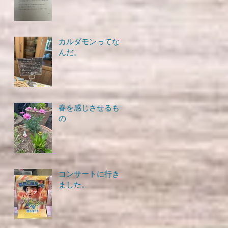
カルダモンってな
んだ。
春を感じさせるも
の
コンサートに行き
ました。