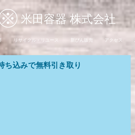
米田容器 株式会社
要
リサイクル・リユース
新びん販売
アクセス
持ち込みで無料引き取り