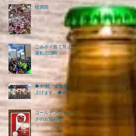
桜満開
ごみポイ捨て禁止
運動2026年
🐡🐟鯉、金魚差し
上げます。🐡🐟
ゴールデンウィー
クのお知らせ