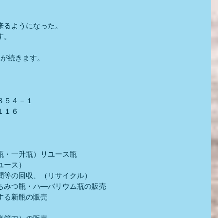
来るようになった。
す。
日が続きます。
８５４－１
１１６
瓶・一升瓶）リユース瓶
ユース）
聞等の回収、（リサイクル）
ちみつ瓶・ハ―バリウム瓶の販売
する新瓶の販売