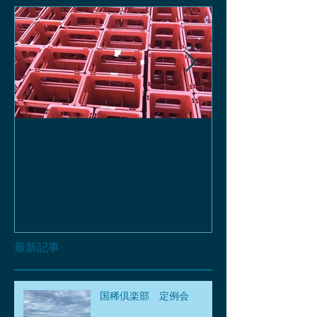
お酒の函、回収しておりま
緑瓶を使って
す。
最新記事
国稀倶楽部 定例会