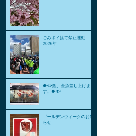
ごみポイ捨て禁止運動
2026年
🐡🐟鯉、金魚差し上げま
す。🐡🐟
ゴールデンウィークのお知
らせ