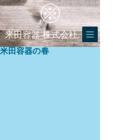
米田容器 株式会社
米田容器の春