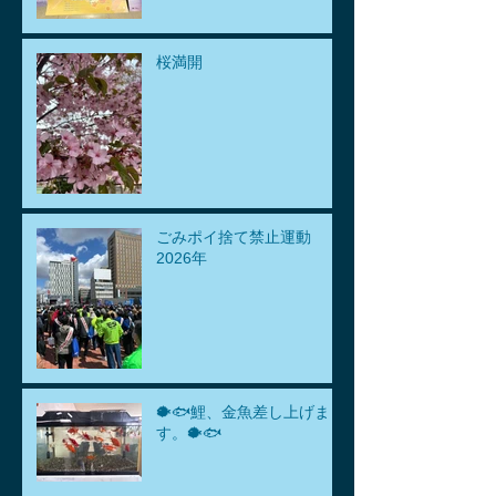
桜満開
ごみポイ捨て禁止運動
2026年
🐡🐟鯉、金魚差し上げま
す。🐡🐟