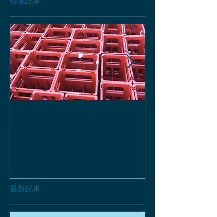
特集記事
お酒の函、回収しておりま
緑瓶を使って
す。
最新記事