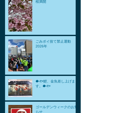
桜満開
ごみポイ捨て禁止運動
2026年
🐡🐟鯉、金魚差し上げま
す。🐡🐟
ゴールデンウィークのお知
らせ