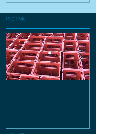
特集記事
お酒の函、回収しておりま
緑瓶を使って
す。