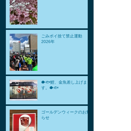
ごみポイ捨て禁止運動
2026年
🐡🐟鯉、金魚差し上げま
す。🐡🐟
ゴールデンウィークのお知
らせ