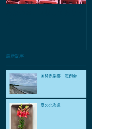
お酒の函、回収しておりま
緑瓶を使って
す。
最新記事
国稀倶楽部 定例会
夏の北海道