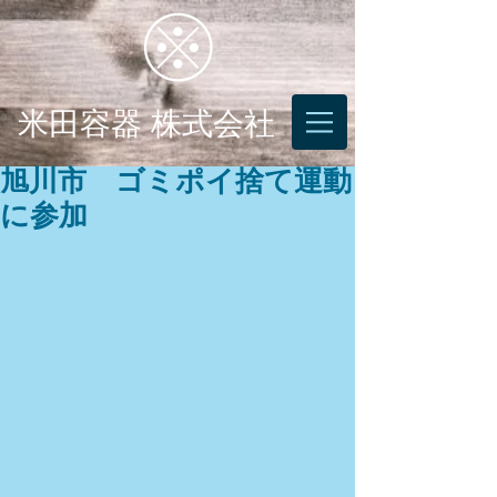
米田容器 株式会社
旭川市 ゴミポイ捨て運動
に参加