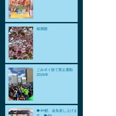
桜満開
ごみポイ捨て禁止運動
2026年
🐡🐟鯉、金魚差し上げま
す。🐡🐟