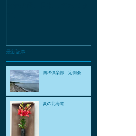
お酒の函、回収しておりま
緑瓶を使って
す。
最新記事
国稀倶楽部 定例会
夏の北海道