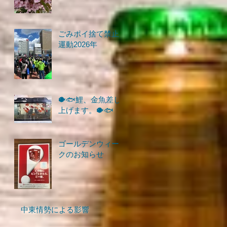
ごみポイ捨て禁止
運動2026年
🐡🐟鯉、金魚差し
上げます。🐡🐟
ゴールデンウィー
クのお知らせ
中東情勢による影響